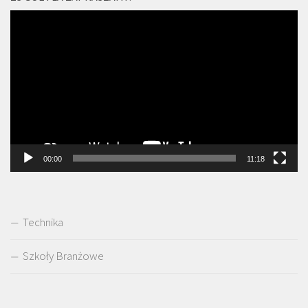
Odtwarzacz
video
00:00
11:18
Technika
Szkoły Branżowe