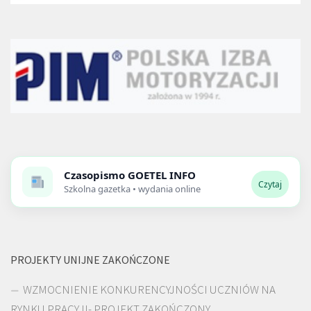
Czasopismo
GOETEL INFO
Czytaj
Szkolna gazetka • wydania online
PROJEKTY UNIJNE ZAKOŃCZONE
WZMOCNIENIE KONKURENCYJNOŚCI UCZNIÓW NA
RYNKU PRACY II- PROJEKT ZAKOŃCZONY