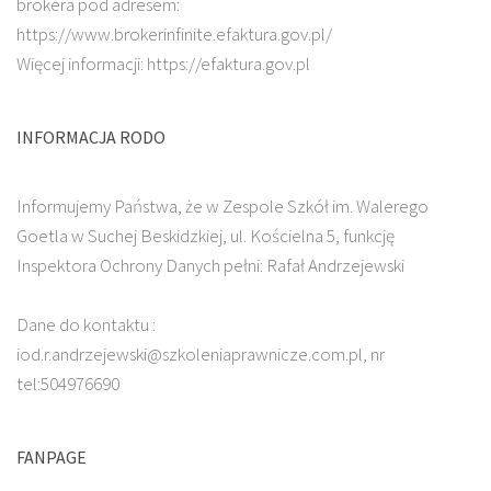
brokera pod adresem:
https://www.brokerinfinite.efaktura.gov.pl/
Więcej informacji: https://efaktura.gov.pl
INFORMACJA RODO
Informujemy Państwa, że w Zespole Szkół im. Walerego
Goetla w Suchej Beskidzkiej, ul. Kościelna 5, funkcję
Inspektora Ochrony Danych pełni: Rafał Andrzejewski
Dane do kontaktu :
iod.r.andrzejewski@szkoleniaprawnicze.com.pl, nr
tel:504976690
FANPAGE