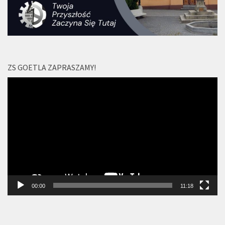
ZS GOETLA ZAPRASZAMY!
Odtwarzacz
video
00:00
11:18