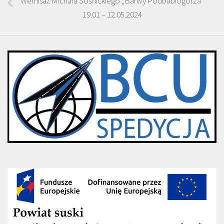
Wernisaż Michała Sośnickiego „Barwy Podbabiogórza”
19.01 – 12.05.2024