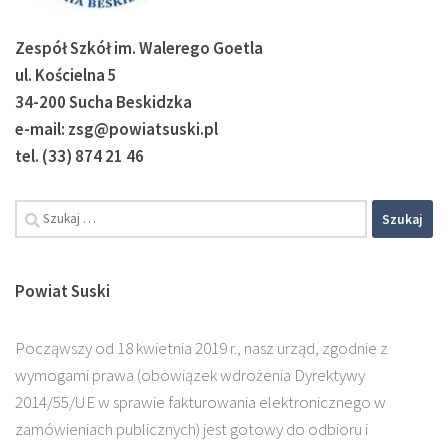
Zespół Szkół im. Walerego Goetla
ul. Kościelna 5
34-200 Sucha Beskidzka
e-mail: zsg@powiatsuski.pl
tel. (33) 874 21 46
Powiat Suski
Począwszy od 18 kwietnia 2019 r., nasz urząd, zgodnie z
wymogami prawa (obowiązek wdrożenia Dyrektywy
2014/55/UE w sprawie fakturowania elektronicznego w
zamówieniach publicznych) jest gotowy do odbioru i