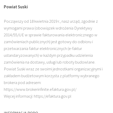
Powiat Suski
Począwszy od 18 kwietnia 2019 r., nasz urząd, zgodnie z
wymogami prawa (obowiązek wdrożenia Dyrektywy
2014/55/UE w sprawie fakturowania elektronicznego w
zamówieniach publicznych) jest gotowy do odbioru i
przetwarzania faktur elektronicznych (e-faktur
ustandaryzowanych) w każdym przypadku udzielenia
zamówienia na dostawy, usługi lub roboty budowlane.
Powiat Suski wraz ze swoimi jednostkami organizacyjnymi i
zakładem budżetowym korzysta z platformy wybranego
brokera pod adresem:
https://www.brokerinfinite.efaktura.gov.pl/
Więcej informacji: https://efaktura.gov.pl
INFORMACJA RODO