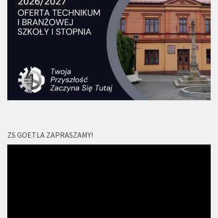
ZS GOETLA ZAPRASZAMY!
Odtwarzacz
video