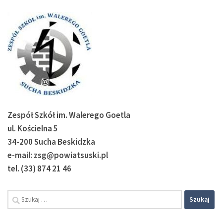
Zespół Szkół im. Walerego Goetla
ul. Kościelna 5
34-200 Sucha Beskidzka
e-mail: zsg@powiatsuski.pl
tel. (33) 874 21 46