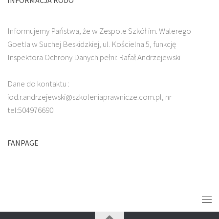
Informujemy Państwa, że w Zespole Szkół im. Walerego
Goetla w Suchej Beskidzkiej, ul. Kościelna 5, funkcję
Inspektora Ochrony Danych pełni: Rafał Andrzejewski
Dane do kontaktu :
iod.r.andrzejewski@szkoleniaprawnicze.com.pl, nr
tel:504976690
FANPAGE