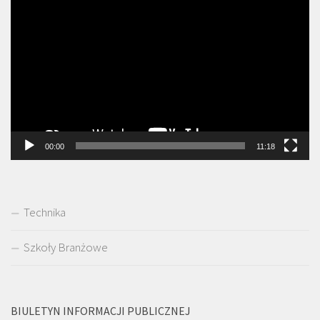
Odtwarzacz
video
00:00
11:18
Technika
Szkoły Branżowe
BIULETYN INFORMACJI PUBLICZNEJ