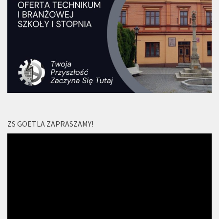
ZS GOETLA ZAPRASZAMY!
Odtwarzacz
video