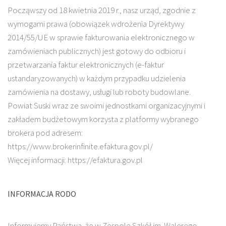
Począwszy od 18 kwietnia 2019 r., nasz urząd, zgodnie z
wymogami prawa (obowiązek wdrożenia Dyrektywy
2014/55/UE w sprawie fakturowania elektronicznego w
zamówieniach publicznych) jest gotowy do odbioru i
przetwarzania faktur elektronicznych (e-faktur
ustandaryzowanych) w każdym przypadku udzielenia
zamówienia na dostawy, usługi lub roboty budowlane.
Powiat Suski wraz ze swoimi jednostkami organizacyjnymi i
zakładem budżetowym korzysta z platformy wybranego
brokera pod adresem:
https://www.brokerinfinite.efaktura.gov.pl/
Więcej informacji: https://efaktura.gov.pl
INFORMACJA RODO
Informujemy Państwa, że w Zespole Szkół im. Walerego