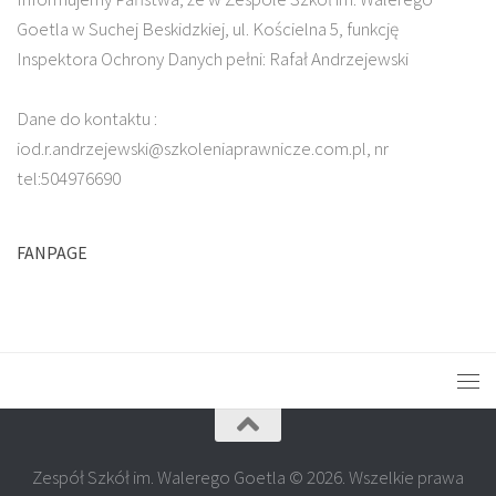
Goetla w Suchej Beskidzkiej, ul. Kościelna 5, funkcję
Inspektora Ochrony Danych pełni: Rafał Andrzejewski
Dane do kontaktu :
iod.r.andrzejewski@szkoleniaprawnicze.com.pl, nr
tel:504976690
FANPAGE
Zespół Szkół im. Walerego Goetla © 2026. Wszelkie prawa