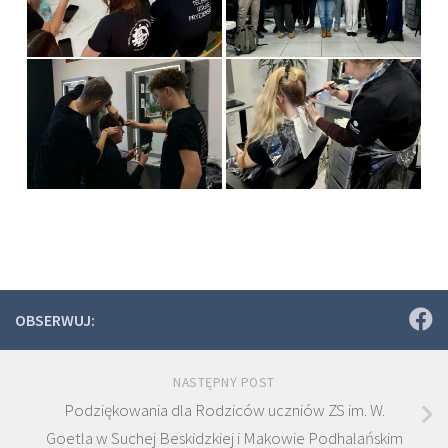
OBSERWUJ:
NASTĘPNY POST
Podziękowania dla Rodziców uczniów ZS im. W.
Goetla w Suchej Beskidzkiej i Makowie Podhalańskim