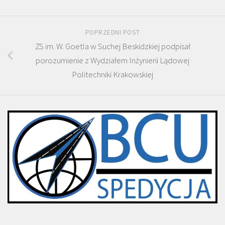
POPRZEDNI POST
ZS im. W. Goetla w Suchej Beskidzkiej podpisał
porozumienie z Wydziałem Inżynierii Lądowej
Politechniki Krakowskiej