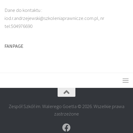
Dane do kontaktu :
iod.r.andrzejewski@szkoleniaprawnicze.com.pl, nr
tel:504976690
FANPAGE
Zespół Szkół im. Walerego Goetla © 2026. Wszelkie prawa
zastrzeżone