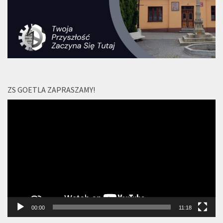
ZS GOETLA ZAPRASZAMY!
Odtwarzacz
video
00:00
11:18