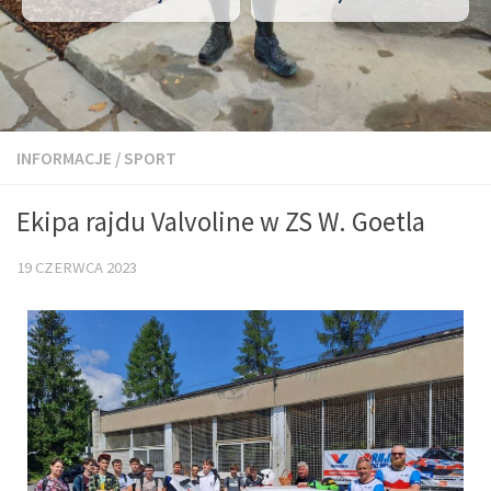
INFORMACJE
/
SPORT
Ekipa rajdu Valvoline w ZS W. Goetla
19 CZERWCA 2023