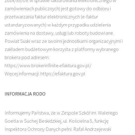
2014/55/UE w sprawie fakturowania elektronicznego w
zamówieniach publicznych) jest gotowy do odbioru i
przetwarzania faktur elektronicznych (e-faktur
ustandaryzowanych) w każdym przypadku udzielenia
zamówienia na dostawy, usługi lub roboty budowlane.
Powiat Suski wraz ze swoimi jednostkami organizacyjnymi i
zakładem budżetowym korzysta z platformy wybranego
brokera pod adresem:
https://www.brokerinfinite.efaktura.gov.pl/
Więcej informacji: https://efaktura.gov.pl
INFORMACJA RODO
Informujemy Państwa, że w Zespole Szkół im. Walerego
Goetla w Suchej Beskidzkiej, ul. Kościelna 5, funkcję
Inspektora Ochrony Danych pełni: Rafał Andrzejewski