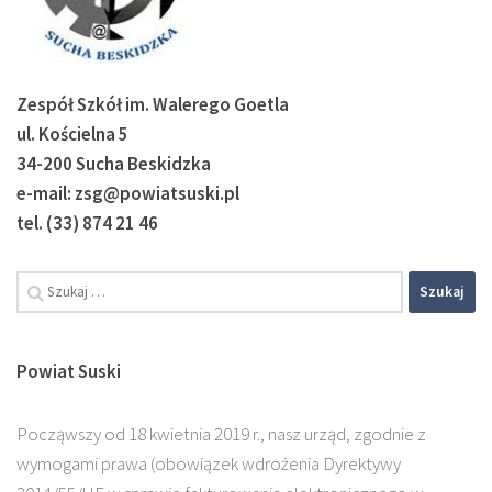
Zespół Szkół im. Walerego Goetla
ul. Kościelna 5
34-200 Sucha Beskidzka
e-mail: zsg@powiatsuski.pl
tel. (33) 874 21 46
Powiat Suski
Począwszy od 18 kwietnia 2019 r., nasz urząd, zgodnie z
wymogami prawa (obowiązek wdrożenia Dyrektywy