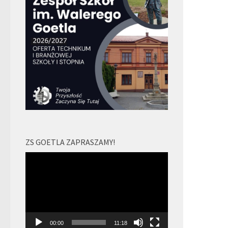
ZS GOETLA ZAPRASZAMY!
Odtwarzacz
video
00:00
11:18