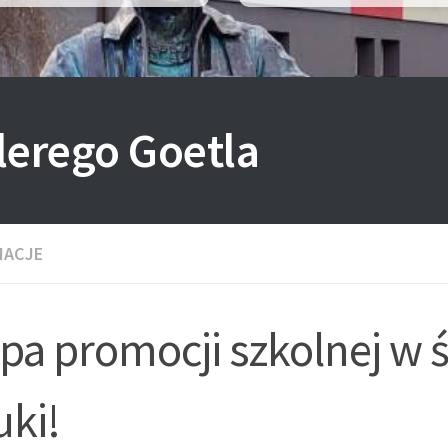
lerego Goetla
MACJE
pa promocji szkolnej w 
uki!