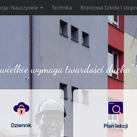
cja i Nauczyciele
Technika
Branżowa Szkoła I stopn
 wielkie wymaga twardości ducha" 
Dziennik
Plan lekcji