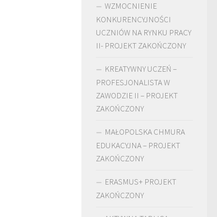
WZMOCNIENIE
KONKURENCYJNOŚCI
UCZNIÓW NA RYNKU PRACY
II- PROJEKT ZAKOŃCZONY
KREATYWNY UCZEŃ –
PROFESJONALISTA W
ZAWODZIE II – PROJEKT
ZAKOŃCZONY
MAŁOPOLSKA CHMURA
EDUKACYJNA – PROJEKT
ZAKOŃCZONY
ERASMUS+ PROJEKT
ZAKOŃCZONY