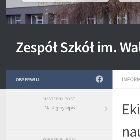
Zespół Szkół im. Wa
INFOR
OBSERWUJ:
NASTĘPNY POST
Eki
Następny wpis
na
POPRZEDNI POST