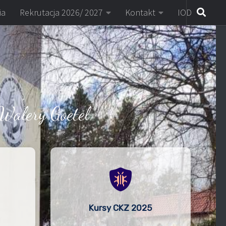
ia
Rekrutacja 2026/ 2027
Kontakt
IOD
Walery Goetel
Kursy CKZ 2025