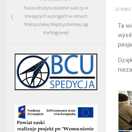
Nasza drużyna dzielnie walczy w
15 KWIE
trwających wyścigach w ramach
Małopolskiej Międzyszkolnej Ligi
Ta wi
Kartingowej!
wysi
pasja
Dzięk
niez