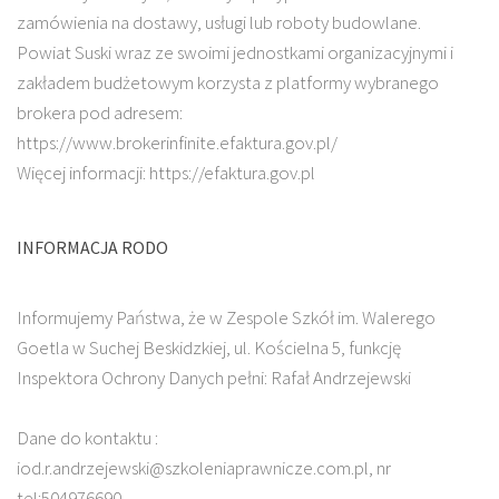
zamówienia na dostawy, usługi lub roboty budowlane.
Powiat Suski wraz ze swoimi jednostkami organizacyjnymi i
zakładem budżetowym korzysta z platformy wybranego
brokera pod adresem:
https://www.brokerinfinite.efaktura.gov.pl/
Więcej informacji: https://efaktura.gov.pl
INFORMACJA RODO
Informujemy Państwa, że w Zespole Szkół im. Walerego
Goetla w Suchej Beskidzkiej, ul. Kościelna 5, funkcję
Inspektora Ochrony Danych pełni: Rafał Andrzejewski
Dane do kontaktu :
iod.r.andrzejewski@szkoleniaprawnicze.com.pl, nr
tel:504976690