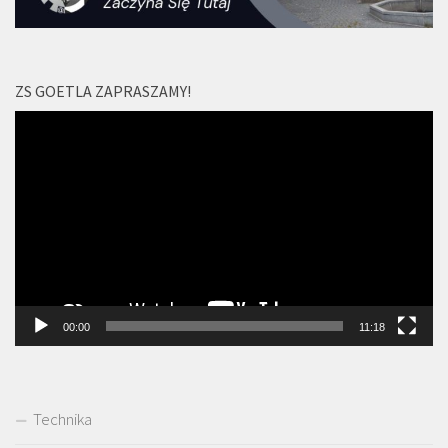
ZS GOETLA ZAPRASZAMY!
Odtwarzacz
video
00:00
11:18
Technika