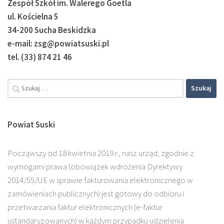
Zespół Szkół im. Walerego Goetla
ul. Kościelna 5
34-200 Sucha Beskidzka
e-mail: zsg@powiatsuski.pl
tel. (33) 874 21 46
Powiat Suski
Począwszy od 18 kwietnia 2019 r., nasz urząd, zgodnie z
wymogami prawa (obowiązek wdrożenia Dyrektywy
2014/55/UE w sprawie fakturowania elektronicznego w
zamówieniach publicznych) jest gotowy do odbioru i
przetwarzania faktur elektronicznych (e-faktur
ustandaryzowanych) w każdym przypadku udzielenia