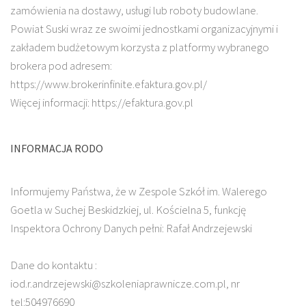
zamówienia na dostawy, usługi lub roboty budowlane.
Powiat Suski wraz ze swoimi jednostkami organizacyjnymi i
zakładem budżetowym korzysta z platformy wybranego
brokera pod adresem:
https://www.brokerinfinite.efaktura.gov.pl/
Więcej informacji: https://efaktura.gov.pl
INFORMACJA RODO
Informujemy Państwa, że w Zespole Szkół im. Walerego
Goetla w Suchej Beskidzkiej, ul. Kościelna 5, funkcję
Inspektora Ochrony Danych pełni: Rafał Andrzejewski
Dane do kontaktu :
iod.r.andrzejewski@szkoleniaprawnicze.com.pl, nr
tel:504976690