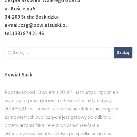
Zespół Szkół im. Walerego Goetla
ul. Kościelna 5
34-200 Sucha Beskidzka
e-mail: zsg@powiatsuski.pl
tel. (33) 874 21 46
Powiat Suski
Począwszy od 18 kwietnia 2019 r., nasz urząd, zgodnie z
wymogami prawa (obowiązek wdrożenia Dyrektywy
2014/55/UE w sprawie fakturowania elektronicznego w
zamówieniach publicznych) jest gotowy do odbioru i
przetwarzania faktur elektronicznych (e-faktur
ustandaryzowanych) w każdym przypadku udzielenia