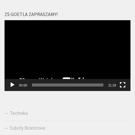
ZS GOETLA ZAPRASZAMY!
Odtwarzacz
video
00:00
11:18
Technika
Szkoły Branżowe