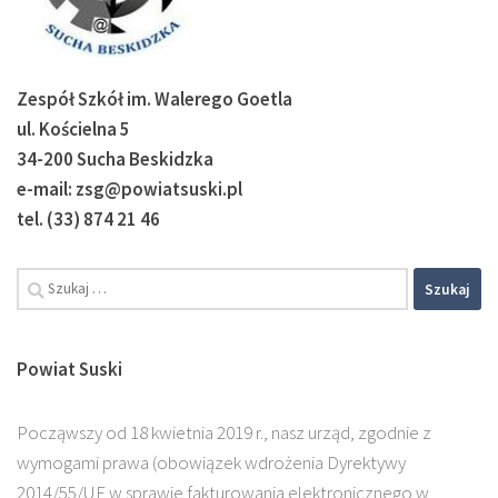
Zespół Szkół im. Walerego Goetla
ul. Kościelna 5
34-200 Sucha Beskidzka
e-mail: zsg@powiatsuski.pl
tel. (33) 874 21 46
Szukaj:
Powiat Suski
Począwszy od 18 kwietnia 2019 r., nasz urząd, zgodnie z
wymogami prawa (obowiązek wdrożenia Dyrektywy
2014/55/UE w sprawie fakturowania elektronicznego w