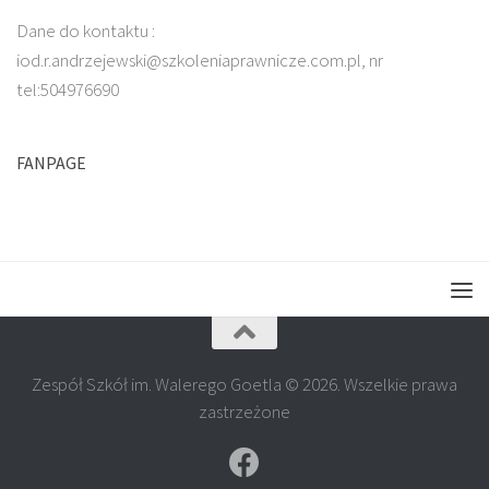
Dane do kontaktu :
iod.r.andrzejewski@szkoleniaprawnicze.com.pl, nr
tel:504976690
FANPAGE
Zespół Szkół im. Walerego Goetla © 2026. Wszelkie prawa
zastrzeżone