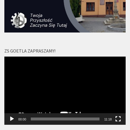
ZS GOETLA ZAPRASZAMY!
Odtwarzacz
video
00:00
11:18