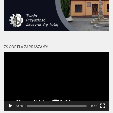
ZS GOETLA ZAPRASZAMY!
Odtwarzacz
video
00:00
11:18