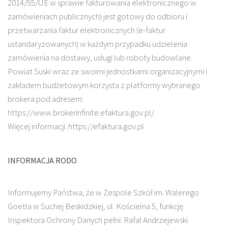
2014/55/UE w sprawie fakturowania elektronicznego w
zamówieniach publicznych) jest gotowy do odbioru i
przetwarzania faktur elektronicznych (e-faktur
ustandaryzowanych) w każdym przypadku udzielenia
zamówienia na dostawy, usługi lub roboty budowlane.
Powiat Suski wraz ze swoimi jednostkami organizacyjnymi i
zakładem budżetowym korzysta z platformy wybranego
brokera pod adresem:
https://www.brokerinfinite.efaktura.gov.pl/
Więcej informacji: https://efaktura.gov.pl
INFORMACJA RODO
Informujemy Państwa, że w Zespole Szkół im. Walerego
Goetla w Suchej Beskidzkiej, ul. Kościelna 5, funkcję
Inspektora Ochrony Danych pełni: Rafał Andrzejewski