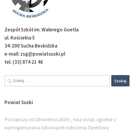
Zespół Szkół im. Walerego Goetla
ul. Kościelna 5
34-200 Sucha Beskidzka
e-mail: zsg@powiatsuski.pl
tel. (33) 874 21 46
Szukaj:
Powiat Suski
Począwszy od 18 kwietnia 2019 r., nasz urząd, zgodnie z
wymogami prawa (obowiązek wdrożenia Dyrektywy