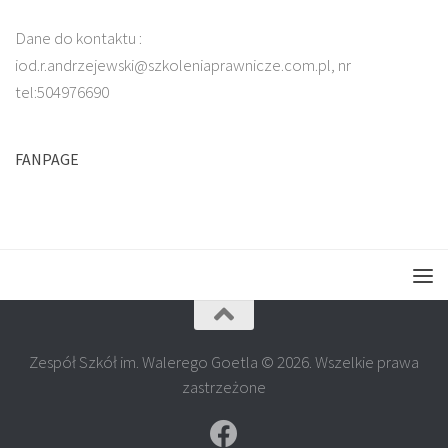
Dane do kontaktu :
iod.r.andrzejewski@szkoleniaprawnicze.com.pl, nr
tel:504976690
FANPAGE
Zespół Szkół im. Walerego Goetla © 2026. Wszelkie prawa
zastrzeżone