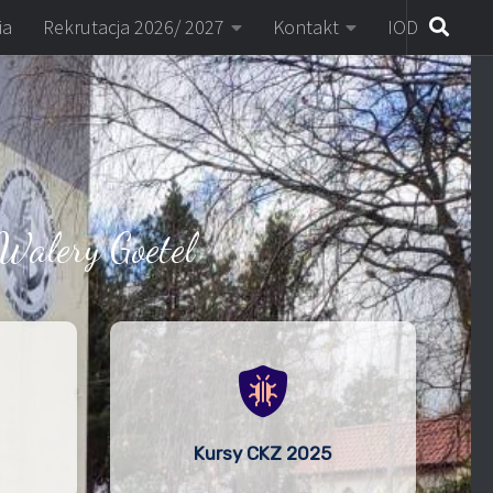
ia
Rekrutacja 2026/ 2027
Kontakt
IOD
Walery Goetel
Kursy CKZ 2025