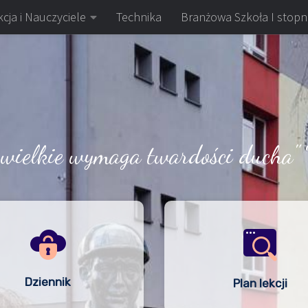
cja i Nauczyciele
Technika
Branżowa Szkoła I stopn
 wielkie wymaga twardości ducha" 
Dziennik
Plan lekcji