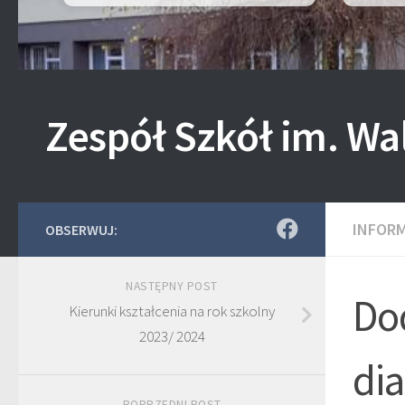
Zespół Szkół im. Wa
INFOR
OBSERWUJ:
NASTĘPNY POST
Do
Kierunki kształcenia na rok szkolny
2023/ 2024
dia
POPRZEDNI POST