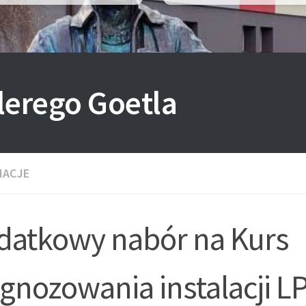
lerego Goetla
MACJE
datkowy nabór na Kurs
gnozowania instalacji L