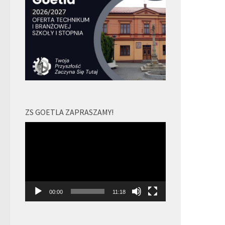
ZS GOETLA ZAPRASZAMY!
Odtwarzacz
video
00:00
11:18