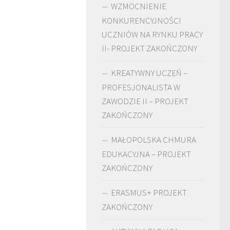
WZMOCNIENIE
KONKURENCYJNOŚCI
UCZNIÓW NA RYNKU PRACY
II- PROJEKT ZAKOŃCZONY
KREATYWNY UCZEŃ –
PROFESJONALISTA W
ZAWODZIE II – PROJEKT
ZAKOŃCZONY
MAŁOPOLSKA CHMURA
EDUKACYJNA – PROJEKT
ZAKOŃCZONY
ERASMUS+ PROJEKT
ZAKOŃCZONY