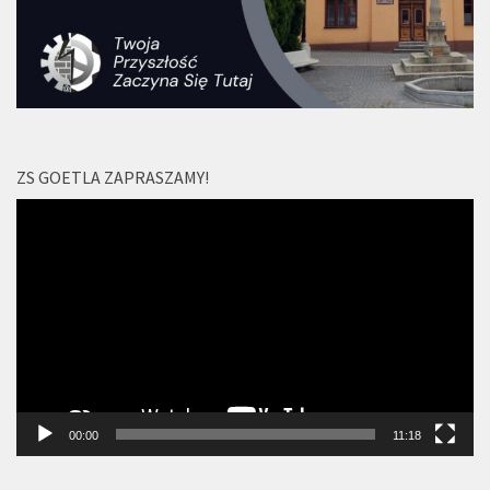
ZS GOETLA ZAPRASZAMY!
Odtwarzacz
video
00:00
11:18