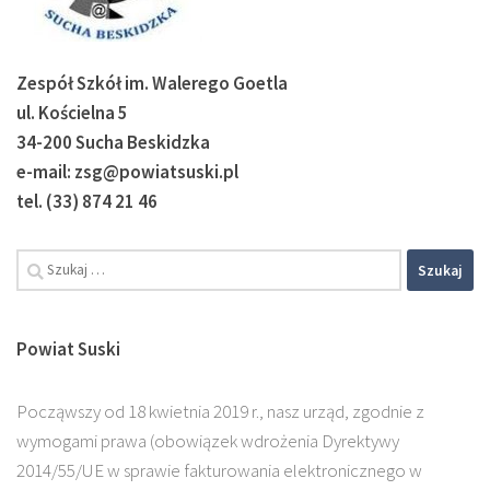
Zespół Szkół im. Walerego Goetla
ul. Kościelna 5
34-200 Sucha Beskidzka
e-mail: zsg@powiatsuski.pl
tel. (33) 874 21 46
Szukaj:
Powiat Suski
Począwszy od 18 kwietnia 2019 r., nasz urząd, zgodnie z
wymogami prawa (obowiązek wdrożenia Dyrektywy
2014/55/UE w sprawie fakturowania elektronicznego w