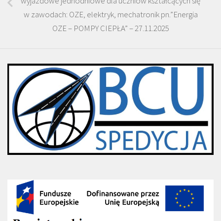
wyjazdowe jednodniowe dla uczniów kształcących się
w zawodach: OZE, elektryk, mechatronik pn.”Energia
OZE – POMPY CIEPŁA” – 27.11.2025