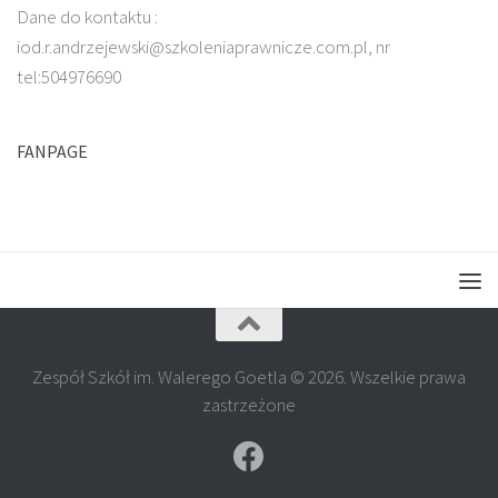
Dane do kontaktu :
iod.r.andrzejewski@szkoleniaprawnicze.com.pl, nr
tel:504976690
FANPAGE
Zespół Szkół im. Walerego Goetla © 2026. Wszelkie prawa
zastrzeżone