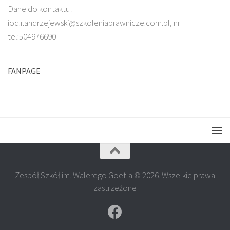
Dane do kontaktu :
iod.r.andrzejewski@szkoleniaprawnicze.com.pl, nr
tel:504976690
FANPAGE
Zespół Szkół im. Walerego Goetla © 2026. Wszelkie prawa
zastrzeżone