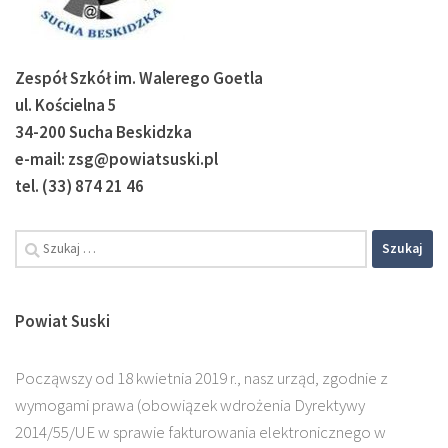
Zespół Szkół im. Walerego Goetla
ul. Kościelna 5
34-200 Sucha Beskidzka
e-mail: zsg@powiatsuski.pl
tel. (33) 874 21 46
Powiat Suski
Począwszy od 18 kwietnia 2019 r., nasz urząd, zgodnie z
wymogami prawa (obowiązek wdrożenia Dyrektywy
2014/55/UE w sprawie fakturowania elektronicznego w