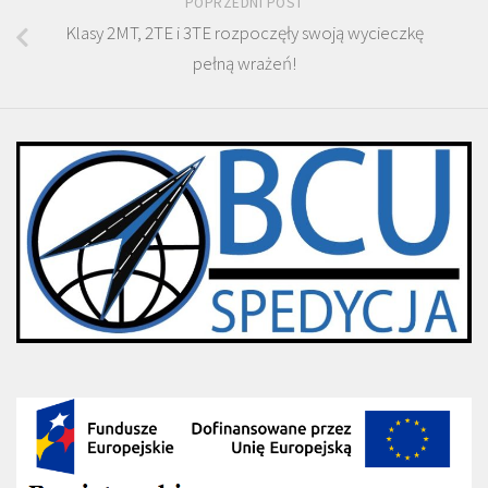
POPRZEDNI POST
Klasy 2MT, 2TE i 3TE rozpoczęły swoją wycieczkę
pełną wrażeń!