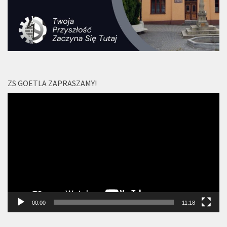
ZS GOETLA ZAPRASZAMY!
Odtwarzacz
video
00:00
11:18