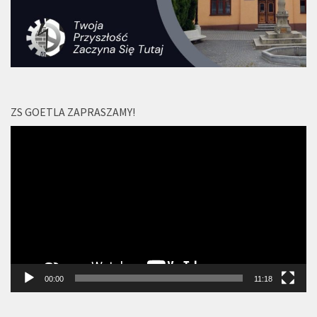
ZS GOETLA ZAPRASZAMY!
Odtwarzacz
video
00:00
11:18