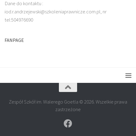
Dane do kontaktu :
iod.r.andrzejewski@szkoleniaprawnicze.com.pl, nr
tel:504976690
FANPAGE
Zespół Szkół im. Walerego Goetla © 2026. Wszelkie prawa
zastrzeżone