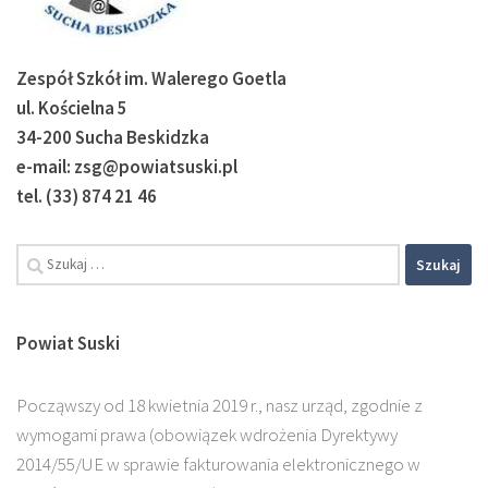
Zespół Szkół im. Walerego Goetla
ul. Kościelna 5
34-200 Sucha Beskidzka
e-mail: zsg@powiatsuski.pl
tel. (33) 874 21 46
Szukaj:
Powiat Suski
Począwszy od 18 kwietnia 2019 r., nasz urząd, zgodnie z
wymogami prawa (obowiązek wdrożenia Dyrektywy
2014/55/UE w sprawie fakturowania elektronicznego w