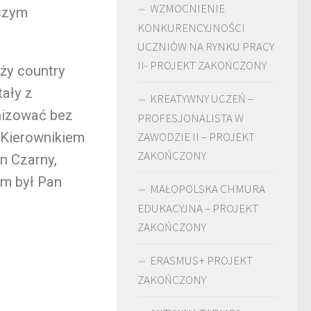
WZMOCNIENIE
 czym
KONKURENCYJNOŚCI
UCZNIÓW NA RYNKU PRACY
II- PROJEKT ZAKOŃCZONY
ży country
tały z
KREATYWNY UCZEŃ –
anizować bez
PROFESJONALISTA W
 Kierownikiem
ZAWODZIE II – PROJEKT
ZAKOŃCZONY
n Czarny,
em był Pan
MAŁOPOLSKA CHMURA
EDUKACYJNA – PROJEKT
ZAKOŃCZONY
ERASMUS+ PROJEKT
ZAKOŃCZONY