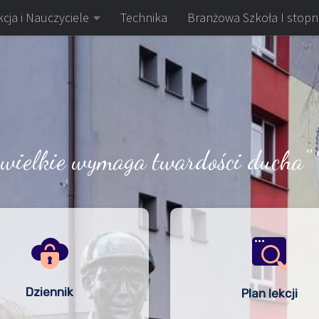
cja i Nauczyciele
Technika
Branżowa Szkoła I stopn
 wielkie wymaga twardości ducha" 
Dziennik
Plan lekcji