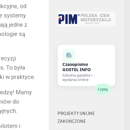
kcyjne, od
e systemy
ają jedne z
nologie są
ecyzji
Czasopismo
s. To była
GOETEL INFO
Szkolna gazetka •
ki w praktyce.
wydania online
Czytaj
wiedzę! Mamy
zniów do
yjnych.
PROJEKTY UNIJNE
ZAKOŃCZONE
ilotem i