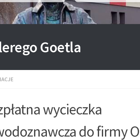
lerego Goetla
MACJE
zpłatna wycieczka
wodoznawcza do firmy O