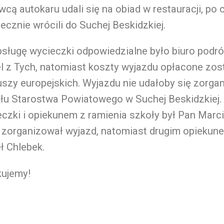
wcą autokaru udali się na obiad w restauracji, po
ecznie wrócili do Suchej Beskidzkiej.
sługę wycieczki odpowiedzialne było biuro podró
l z Tych, natomiast koszty wyjazdu opłacone zos
szy europejskich. Wyjazdu nie udałoby się zorg
ału Starostwa Powiatowego w Suchej Beskidzkiej.
czki i opiekunem z ramienia szkoły był Pan Marci
 zorganizował wyjazd, natomiast drugim opiekun
ł Chlebek.
kujemy!