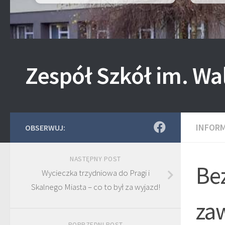
Zespół Szkół im. Wa
INFOR
OBSERWUJ:
NASTĘPNY POST
Be
Wycieczka trzydniowa do Pragi i
Skalnego Miasta – co to był za wyjazd!
za
POPRZEDNI POST