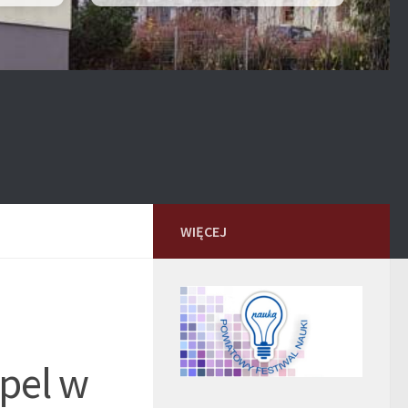
WIĘCEJ
pel w