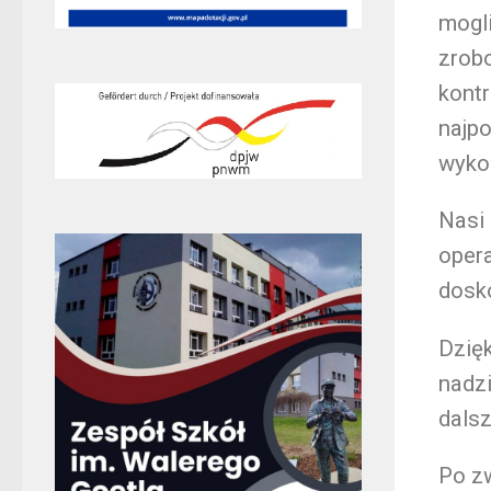
mogl
zrob
kontr
najpo
wyko
Nasi 
opera
dosko
Dzięk
nadzi
dalsz
Po zw