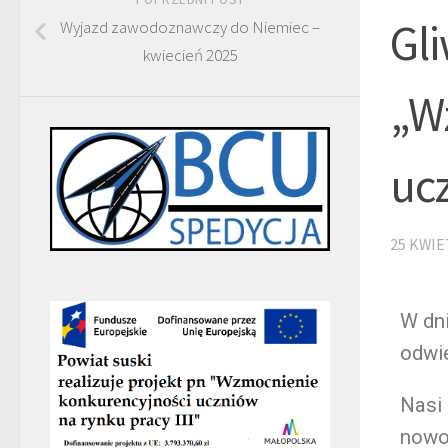
Gl
Wyjazd zawodoznawczy do Niemiec –
kwiecień 2025
„W
ucz
25 KWIE
W dni
odwi
Nasi 
nowo