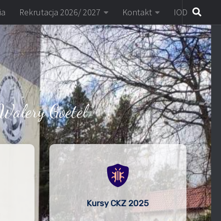
ia
Rekrutacja 2026/ 2027
Kontakt
IOD
Walery Goetel
Kursy CKZ 2025