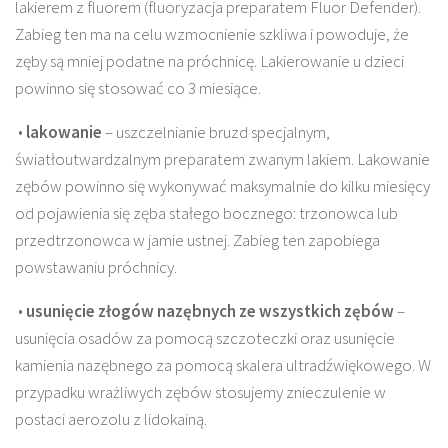
lakierem z fluorem (fluoryzacja preparatem Fluor Defender).
Zabieg ten ma na celu wzmocnienie szkliwa i powoduje, że
zęby są mniej podatne na próchnicę. Lakierowanie u dzieci
powinno się stosować co 3 miesiące.
•
lakowanie
– uszczelnianie bruzd specjalnym,
światłoutwardzalnym preparatem zwanym lakiem. Lakowanie
zębów powinno się wykonywać maksymalnie do kilku miesięcy
od pojawienia się zęba stałego bocznego: trzonowca lub
przedtrzonowca w jamie ustnej. Zabieg ten zapobiega
powstawaniu próchnicy.
•
usunięcie złogów nazębnych ze wszystkich zębów
–
usunięcia osadów za pomocą szczoteczki oraz usunięcie
kamienia nazębnego za pomocą skalera ultradźwiękowego. W
przypadku wrażliwych zębów stosujemy znieczulenie w
postaci aerozolu z lidokainą.