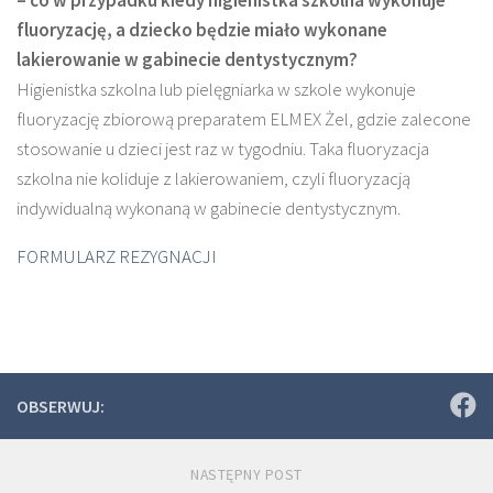
– co w przypadku kiedy higienistka szkolna wykonuje
fluoryzację, a dziecko będzie miało wykonane
lakierowanie w gabinecie dentystycznym?
Higienistka szkolna lub pielęgniarka w szkole wykonuje
fluoryzację zbiorową preparatem ELMEX Żel, gdzie zalecone
stosowanie u dzieci jest raz w tygodniu. Taka fluoryzacja
szkolna nie koliduje z lakierowaniem, czyli fluoryzacją
indywidualną wykonaną w gabinecie dentystycznym.
FORMULARZ REZYGNACJI
OBSERWUJ:
NASTĘPNY POST