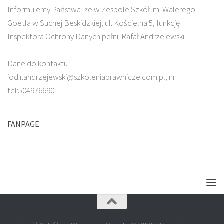
Informujemy Państwa, że w Zespole Szkół im. Walerego
Goetla w Suchej Beskidzkiej, ul. Kościelna 5, funkcję
Inspektora Ochrony Danych pełni: Rafał Andrzejewski
Dane do kontaktu :
iod.r.andrzejewski@szkoleniaprawnicze.com.pl, nr
tel:504976690
FANPAGE