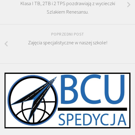
Klasa I TB, 2TB i 2 TPS pozdrawiają z wycieczki
Szlakiem Renesansu.
POPRZEDNI POST
Zajęcia specjalistyczne w naszej szkole!