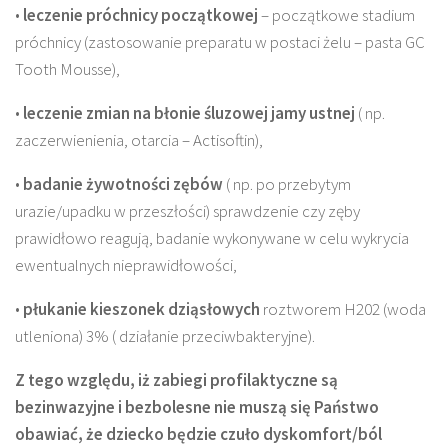
•
leczenie próchnicy początkowej
– początkowe stadium
próchnicy (zastosowanie preparatu w postaci żelu – pasta GC
Tooth Mousse),
•
leczenie zmian na błonie śluzowej jamy ustnej
( np.
zaczerwienienia, otarcia – Actisoftin),
•
badanie żywotności zębów
( np. po przebytym
urazie/upadku w przeszłości) sprawdzenie czy zęby
prawidłowo reagują, badanie wykonywane w celu wykrycia
ewentualnych nieprawidłowości,
•
płukanie kieszonek dziąsłowych
roztworem H202 (woda
utleniona) 3% ( działanie przeciwbakteryjne).
Z tego względu, iż zabiegi profilaktyczne są
bezinwazyjne i bezbolesne nie muszą się
Państwo
obawiać, że dziecko będzie czuło dyskomfort/ból