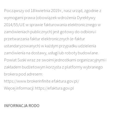
Począwszy od 18 kwietnia 2019 r., nasz urząd, zgodnie z
wymogami prawa (obowiązek wdrożenia Dyrektywy
2014/55/UE w sprawie fakturowania elektronicznego w
zamówieniach publicznych) jest gotowy do odbioru i
przetwarzania faktur elektronicznych (e-faktur
ustandaryzowanych) w każdym przypadku udzielenia
zamówienia na dostawy, usługi lub roboty budowlane.
Powiat Suski wraz ze swoimi jednostkami organizacyjnymi i
zakładem budżetowym korzysta z platformy wybranego
brokera pod adresem:
https://www.brokerinfinite.efaktura.gov.pl/
Więcej informacji: https://efaktura.gov.pl
INFORMACJA RODO