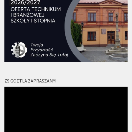
ZS GOETLA ZAPRASZAMY!
Odtwarzacz
video