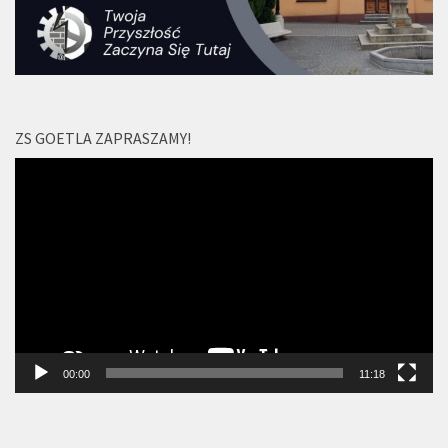
ZS GOETLA ZAPRASZAMY!
Odtwarzacz
video
00:00
11:18