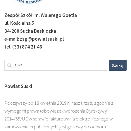
Zespół Szkół im. Walerego Goetla
ul. Kościelna 5
34-200 Sucha Beskidzka
e-mail: zsg@powiatsuski.pl
tel. (33) 874 21 46
Szukaj:
Powiat Suski
Począwszy od 18 kwietnia 2019 r., nasz urząd, zgodnie z
wymogami prawa (obowiązek wdrożenia Dyrektywy
2014/55/UE w sprawie fakturowania elektronicznego w
zamówieniach publicznych) jest gotowy do odbioru i