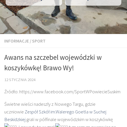
INFORMACJE
/
SPORT
Awans na szczebel wojewódzki w
koszykówkę! Brawo Wy!
12 STYCZNIA 2024
Źródło: https://www.facebook.com/SportWPowiecieSuskim
Świetne wieści nadeszły z Nowego Targu, gdzie
uczniowie
Zespół Szkół im.Walerego Goetla w Suchej
Beskidzkiej
grali w półfinale wojewódzkim w koszykówkę
. I zawody te wygrali
tym samym awansując na