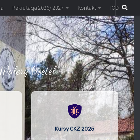
ia
Rekrutacja 2026/ 2027
Kontakt
IOD
Walery Goetel
Kursy CKZ 2025