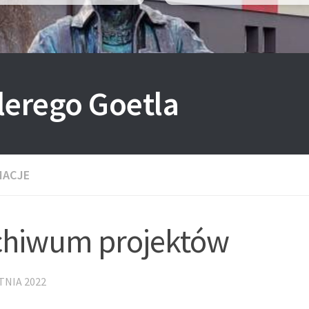
lerego Goetla
MACJE
chiwum projektów
TNIA 2022