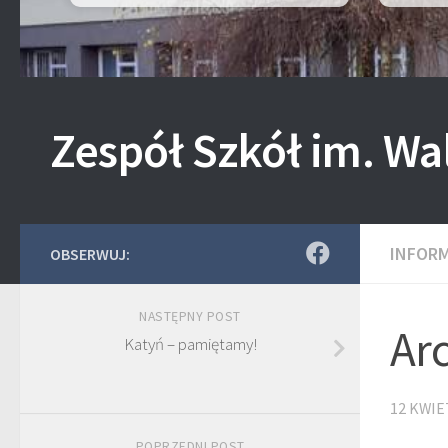
Zespół Szkół im. Wa
INFOR
OBSERWUJ:
NASTĘPNY POST
Ar
Katyń – pamiętamy!
12 KWIE
POPRZEDNI POST