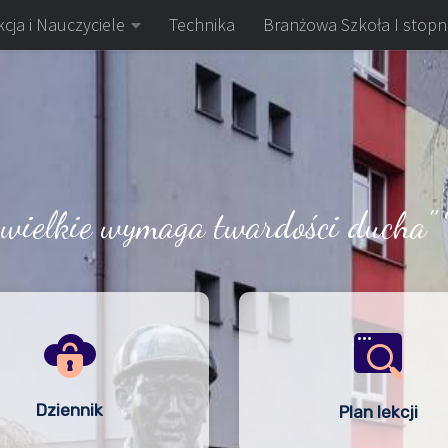
cja i Nauczyciele
Technika
Branżowa Szkoła I stopn
 wielkie wymaga twardości ducha" 
Dziennik
Plan lekcji