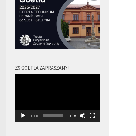
ZS GOETLA ZAPRASZAMY!
Odtwarzacz
video
00:00
11:18