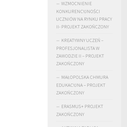
WZMOCNIENIE
KONKURENCYJNOŚCI
UCZNIÓW NA RYNKU PRACY
II- PROJEKT ZAKOŃCZONY
KREATYWNY UCZEŃ –
PROFESJONALISTA W
ZAWODZIE II – PROJEKT
ZAKOŃCZONY
MAŁOPOLSKA CHMURA
EDUKACYJNA – PROJEKT
ZAKOŃCZONY
ERASMUS+ PROJEKT
ZAKOŃCZONY