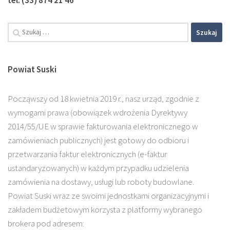
tel. (33) 874 21 46
Powiat Suski
Począwszy od 18 kwietnia 2019 r., nasz urząd, zgodnie z
wymogami prawa (obowiązek wdrożenia Dyrektywy
2014/55/UE w sprawie fakturowania elektronicznego w
zamówieniach publicznych) jest gotowy do odbioru i
przetwarzania faktur elektronicznych (e-faktur
ustandaryzowanych) w każdym przypadku udzielenia
zamówienia na dostawy, usługi lub roboty budowlane.
Powiat Suski wraz ze swoimi jednostkami organizacyjnymi i
zakładem budżetowym korzysta z platformy wybranego
brokera pod adresem: