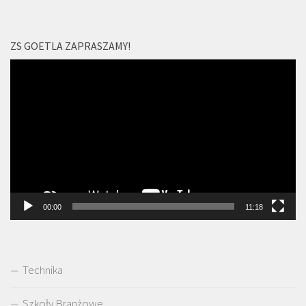
ZS GOETLA ZAPRASZAMY!
Odtwarzacz
video
00:00
11:18
Technika
Szkoły Branżowe