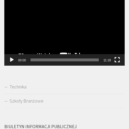
Odtwarzacz
video
00:00
11:18
Technika
Szkoły Branżowe
BIULETYN INFORMACJI PUBLICZNEJ