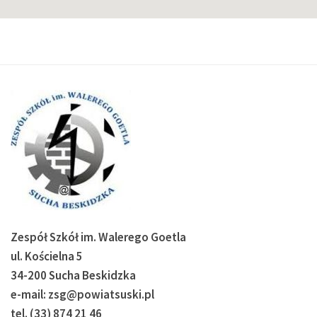
Zespół Szkół im. Walerego Goetla
ul. Kościelna 5
34-200 Sucha Beskidzka
e-mail: zsg@powiatsuski.pl
tel. (33) 874 21 46