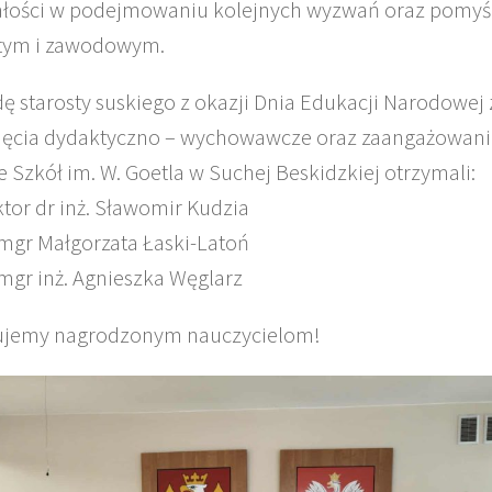
łości w podejmowaniu kolejnych wyzwań oraz pomyśl
tym i zawodowym.
ę starosty suskiego z okazji Dnia Edukacji Narodowej 
ięcia dydaktyczno – wychowawcze oraz zaangażowani
e Szkół im. W. Goetla w Suchej Beskidzkiej otrzymali:
ktor dr inż. Sławomir Kudzia
 mgr Małgorzata Łaski-Latoń
 mgr inż. Agnieszka Węglarz
ujemy nagrodzonym nauczycielom!