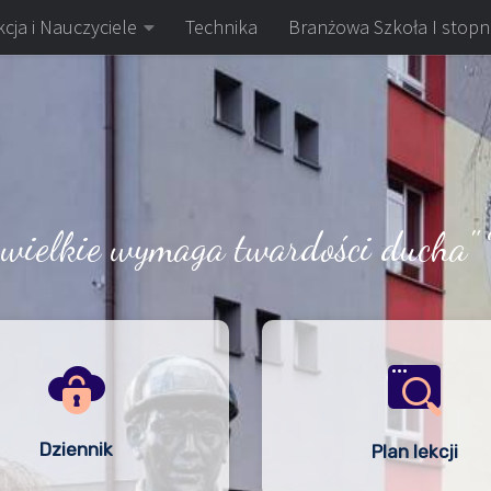
cja i Nauczyciele
Technika
Branżowa Szkoła I stopn
 wielkie wymaga twardości ducha" 
Dziennik
Plan lekcji