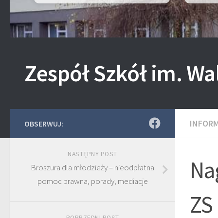
Zespół Szkół im. Wa
INFOR
OBSERWUJ:
NASTĘPNY POST
Nag
Broszura dla młodzieży – nieodpłatna
pomoc prawna, porady, mediacje
ZS 
POPRZEDNI POST