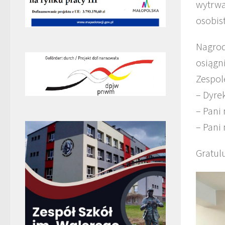
wytrwa
osobis
Nagrod
osiągn
Zespol
– Dyre
– Pani
– Pani
Gratul