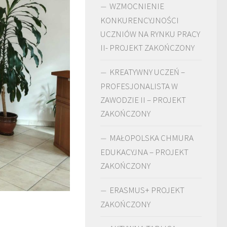
WZMOCNIENIE
KONKURENCYJNOŚCI
UCZNIÓW NA RYNKU PRACY
II- PROJEKT ZAKOŃCZONY
KREATYWNY UCZEŃ –
PROFESJONALISTA W
ZAWODZIE II – PROJEKT
ZAKOŃCZONY
MAŁOPOLSKA CHMURA
EDUKACYJNA – PROJEKT
ZAKOŃCZONY
ERASMUS+ PROJEKT
ZAKOŃCZONY