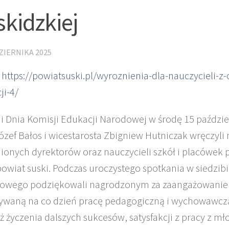
kidzkiej
ZIERNIKA 2025
:
https://powiatsuski.pl/wyroznienia-dla-nauczycieli-z-
ji-4/
ji Dnia Komisji Edukacji Narodowej w środę 15 paździe
Józef Bałos i wicestarosta Zbigniew Hutniczak wręczyli
ionych dyrektorów oraz nauczycieli szkół i placówe
powiat suski. Podczas uroczystego spotkania w siedzib
owego podziękowali nagrodzonym za zaangażowanie
waną na co dzień pracę pedagogiczną i wychowawczą
ż życzenia dalszych sukcesów, satysfakcji z pracy z mł