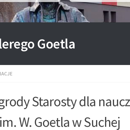
lerego Goetla
MACJE
rody Starosty dla naucz
im. W. Goetla w Suchej