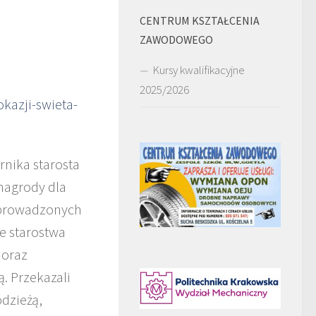
CENTRUM KSZTAŁCENIA
ZAWODOWEGO
Kursy kwalifikacyjne
2025/2026
okazji-swieta-
rnika starosta
 nagrody dla
k prowadzonych
ie starostwa
 oraz
. Przekazali
odzieżą,