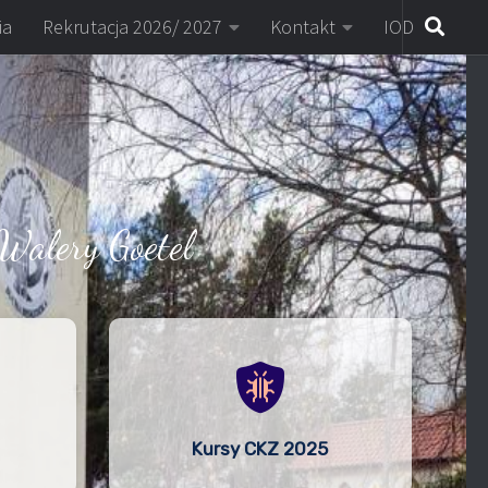
ia
Rekrutacja 2026/ 2027
Kontakt
IOD
Walery Goetel
Kursy CKZ 2025