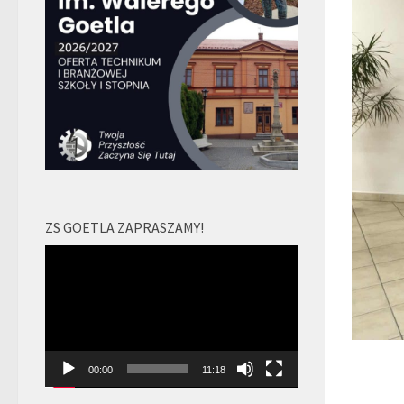
ZS GOETLA ZAPRASZAMY!
Odtwarzacz
video
00:00
11:18