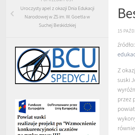
Bes
Uroczysty apel z okazji Dnia Edukacji
Narodowej w ZS im. W. Goetla w
Suchej Beskidzkiej
15 PAŹD
źródło
edukac
Z okaz
suski 
wyróżn
przez 
powiat
wykony
równie