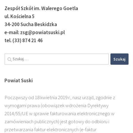
Zespół Szkół im. Walerego Goetla
ul. Kościelna 5
34-200 Sucha Beskidzka
e-mail: zsg@powiatsuski.pl
tel. (33) 874 21 46
Powiat Suski
Począwszy od 18 kwietnia 2019 r., nasz urząd, zgodnie z
wymogami prawa (obowiązek wdrożenia Dyrektywy
2014/55/UE w sprawie fakturowania elektronicznego w
zamówieniach publicznych) jest gotowy do odbioru i
przetwarzania faktur elektronicznych (e-faktur