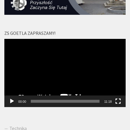
ZS GOETLA ZAPRASZAMY!
Odtwarzacz
video
00:00
11:18
Technika