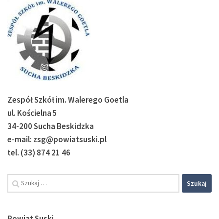
Zespół Szkół im. Walerego Goetla
ul. Kościelna 5
34-200 Sucha Beskidzka
e-mail: zsg@powiatsuski.pl
tel. (33) 874 21 46
Powiat Suski