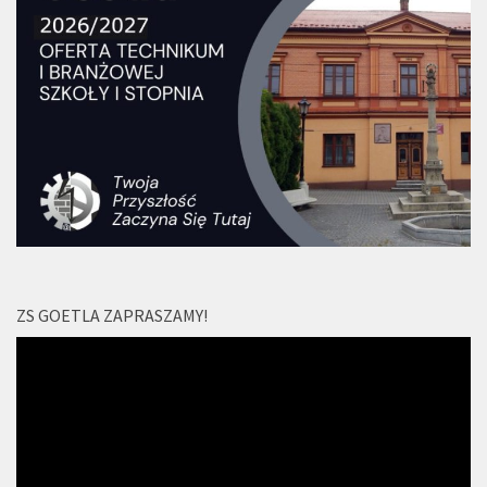
ZS GOETLA ZAPRASZAMY!
Odtwarzacz
video