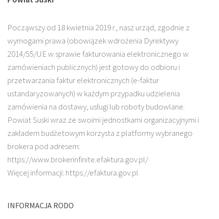
Począwszy od 18 kwietnia 2019 r., nasz urząd, zgodnie z
wymogami prawa (obowiązek wdrożenia Dyrektywy
2014/55/UE w sprawie fakturowania elektronicznego w
zamówieniach publicznych) jest gotowy do odbioru i
przetwarzania faktur elektronicznych (e-faktur
ustandaryzowanych) w każdym przypadku udzielenia
zamówienia na dostawy, usługi lub roboty budowlane.
Powiat Suski wraz ze swoimi jednostkami organizacyjnymi i
zakładem budżetowym korzysta z platformy wybranego
brokera pod adresem:
https://www.brokerinfinite.efaktura.gov.pl/
Więcej informacji: https://efaktura.gov.pl
INFORMACJA RODO