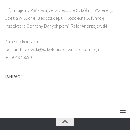
Informujemy Państwa, że w Zespole Szkół im. Walerego
Goetla w Suchej Beskidzkiej, ul. Kościelna 5, funkcję
Inspektora Ochrony Danych pełni: Rafał Andrzejewski
Dane do kontaktu :
iod.r.andrzejewski@szkoleniaprawnicze.com.pl, nr
tel:504976690
FANPAGE